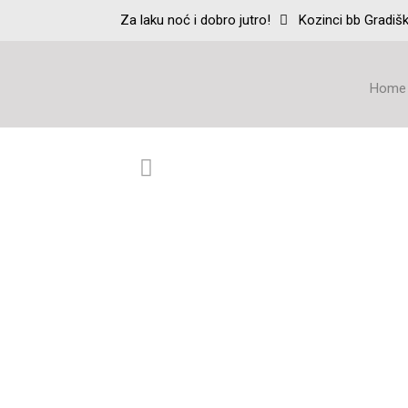
Za laku noć i dobro jutro!
Kozinci bb Gradiš
Home