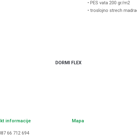
• PES vata 200 gr/m2
• troslojno strech madr
DORMI FLEX
kt informacije
Mapa
387 66 712 694