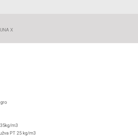
LUNA X
zgro
a
S 35kg/m3
pužva PT 25 kg/m3