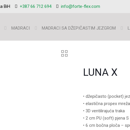
ka BiH
+387 66 712 694
info@forte-flex.com
MADRACI
MADRACI SA DŽEPIČASTIM JEZGROM
LUNA X
• džepičasto (pocket) je
• elastična propex mrež
• 3D ventilirajuća traka
• 2 cm PU (soft) pjena 
• 6 cm bočna ploča – s