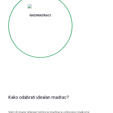
NADMADRACI
Kako odabrati idealan madrac?
Veći ili manji stepen tvrdoće madraca odnosno mekoće,