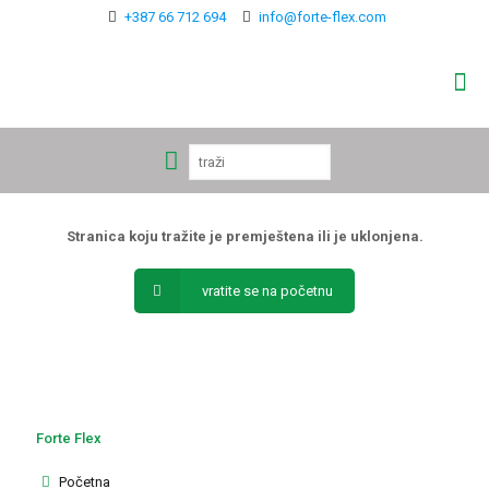
+387 66 712 694
info@forte-flex.com
Stranica koju tražite je premještena ili je uklonjena.
vratite se na početnu
Forte Flex
Početna